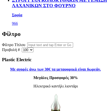
ΣΤΡΟΓΓΥΛΑ ΚΟΛΟΚΥΘΑΚΙΑ ΜΕ ΓΕΜΙΣΗ
ΛΑΧΑΝΙΚΩΝ ΣΤΟ ΦΟΥΡΝΟ
Σοφία
966
Φίλτρο
Φίλτρο Τίτλου
Προβολή #
Plastic Electric
Με αγορές άνω
των 30
€ τα μεταφορικά είναι δωρεάν.
Μεγάλες Προσφορές 30%
Ηλεκτρικό καντήλι λιοντάρι