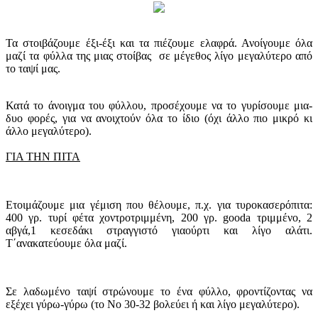
Τα στοιβάζουμε έξι-έξι και τα πιέζουμε ελαφρά. Ανοίγουμε όλα
μαζί τα φύλλα της μιας στοίβας σε μέγεθος λίγο μεγαλύτερο από
το ταψί μας.
Κατά το άνοιγμα του φύλλου, προσέχουμε να το γυρίσουμε μια-
δυο φορές, για να ανοιχτούν όλα το ίδιο (όχι άλλο πιο μικρό κι
άλλο μεγαλύτερο).
ΓΙΑ ΤΗΝ ΠΙΤΑ
Ετοιμάζουμε μια γέμιση που θέλουμε, π.χ. για τυροκασερόπιτα:
400 γρ. τυρί φέτα χοντροτριμμένη, 200 γρ. gooda τριμμένο, 2
αβγά,1 κεσεδάκι στραγγιστό γιαούρτι και λίγο αλάτι.
Τ΄ανακατεύουμε όλα μαζί.
Σε λαδωμένο ταψί στρώνουμε το ένα φύλλο, φροντίζοντας να
εξέχει γύρω-γύρω (το Νο 30-32 βολεύει ή και λίγο μεγαλύτερο).