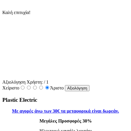
Καλή επιτυχία!
Αξιολόγηση Χρήστη:
/ 1
Χείριστο
Άριστο
Plastic Electric
Με αγορές άνω
των 30
€ τα μεταφορικά είναι δωρεάν.
Μεγάλες Προσφορές 30%
Ηλεκτρικό καντήλι λιοντάρι